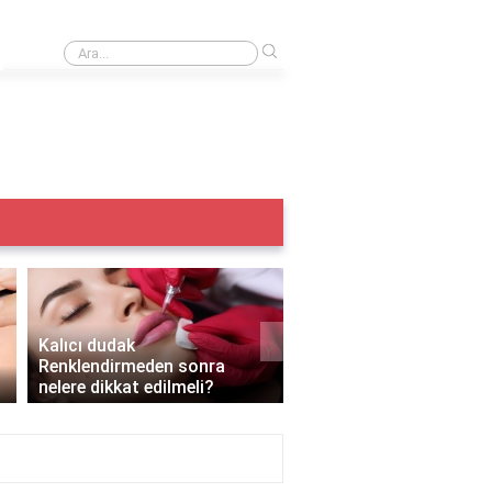
›
Iple kaş alma acıtır mı?
›
Kalıcı dudak
Renklendirmeden sonra
Kalıcı makyaj yazın yapı
nelere dikkat edilmeli?
mı?