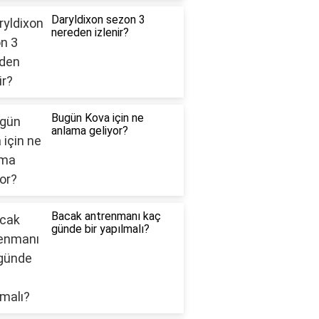
Daryldixon sezon 3
nereden izlenir?
Bugün Kova için ne
anlama geliyor?
Bacak antrenmanı kaç
günde bir yapılmalı?