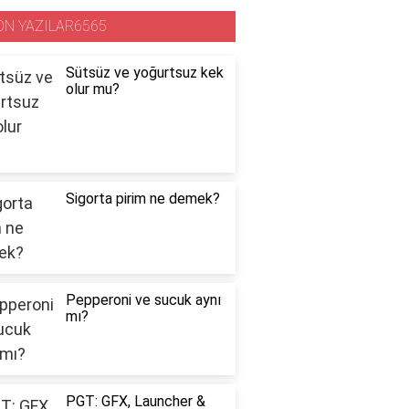
ON YAZILAR6565
Sütsüz ve yoğurtsuz kek
olur mu?
Sigorta pirim ne demek?
Pepperoni ve sucuk aynı
mı?
PGT: GFX, Launcher &