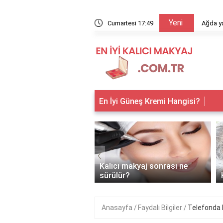
Yeni
arıyor?
Cumartesi 17:49
Ağda ya
En İyi Güneş Kremi Hangisi?
‹
 makyaj kimlere
Kalıcı makyaj sonrası ne
anır?
sürülür?
Anasayfa
Faydalı Bilgiler
Telefonda 