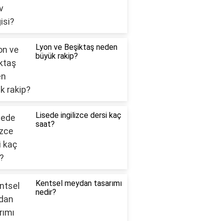
Lyon ve Beşiktaş neden
büyük rakip?
Lisede ingilizce dersi kaç
saat?
Kentsel meydan tasarımı
nedir?