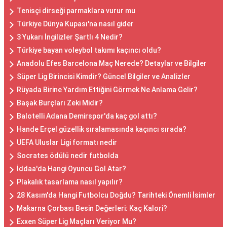
Tenisçi dirseği parmaklara vurur mu
Türkiye Dünya Kupası'na nasıl gider
3 Yukarı İngilizler Şartlı 4 Nedir?
Türkiye bayan voleybol takımı kaçıncı oldu?
Anadolu Efes Barcelona Maç Nerede? Detaylar ve Bilgiler
Süper Lig Birincisi Kimdir? Güncel Bilgiler ve Analizler
Rüyada Birine Yardım Ettiğini Görmek Ne Anlama Gelir?
Başak Burçları Zeki Midir?
Balotelli Adana Demirspor'da kaç gol attı?
Hande Erçel güzellik sıralamasında kaçıncı sırada?
UEFA Uluslar Ligi formatı nedir
Socrates ödülü nedir futbolda
İddaa'da Hangi Oyuncu Gol Atar?
Plakalık tasarlama nasıl yapılır?
28 Kasım'da Hangi Futbolcu Doğdu? Tarihteki Önemli İsimler
Makarna Çorbası Besin Değerleri: Kaç Kalori?
Exxen Süper Lig Maçları Veriyor Mu?