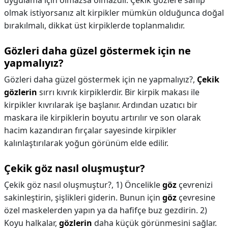
uygulama için olmazsa olmazdır. Çekik gözlere sahip
olmak istiyorsanız alt kirpikler mümkün olduğunca doğal
bırakılmalı, dikkat üst kirpiklerde toplanmalıdır.
Gözleri daha güzel göstermek için ne
yapmalıyız?
Gözleri daha güzel göstermek için ne yapmalıyız?,
Çekik
gözlerin
sırrı kıvrık kirpiklerdir. Bir kirpik makası ile
kirpikler kıvrılarak işe başlanır. Ardından uzatıcı bir
maskara ile kirpiklerin boyutu artırılır ve son olarak
hacim kazandıran fırçalar sayesinde kirpikler
kalınlaştırılarak yoğun görünüm elde edilir.
Çekik göz nasıl oluşmuştur?
Çekik göz nasıl oluşmuştur?,
1) Öncelikle
göz
çevrenizi
sakinleştirin, şişlikleri giderin. Bunun için
göz
çevresine
özel maskelerden yapın ya da hafifçe buz gezdirin. 2)
Koyu halkalar,
gözlerin
daha küçük görünmesini sağlar.