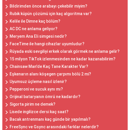
Bildirimden önce arabayı çekebilir miyim?
Rubik küpün çözümü için kaç algoritma var?
Kelile ile Dimne kaç bölüm?
AC DC ne anlama geliyor?
Meryem Ana Eli simgesi nedir?
FaceTime ile hangi cihazlar uyumludur?
Rüyada eski sevgiliyi erkek olarak görmek ne anlama gelir?
15 milyon TikTok izlenmesinden ne kadar kazanabilirim?
Chainsaw Man'de Kaç Tane Karakter Var?
Eşkenarın alanı köşegen çarpımı bölü 2 mi?
Uyumsuz üçleme nasıl izlenir?
Pepperoni ve sucuk aynı mı?
Orijinal bataryanın ömrü ne kadardır?
Sigorta pirim ne demek?
Lisede ingilizce dersi kaç saat?
Bacak antrenmanı kaç günde bir yapılmalı?
FreeSync ve Gsync arasındaki farklar nelerdir?