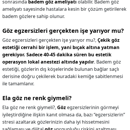
sonrasında
badem göz ameliyatı
olabilir. Badem göz
ameliyatı sayesinde hastalara kesin bir çözüm getirilerek
badem gözlere sahip olunur.
Göz egzersizleri gerçekten işe yarıyor mu?
Göz egzersizleri gerçekten işe yarıyor mu?,
Çekik göz
estetiği cerrahi bir işlem, yani bıçak altına yatman
gerekiyor.
Sadece 40-45 dakika süren bu estetik
operasyon lokal anestezi altında yapılır
. Badem göz
estetiği, gözlerin dış köşelerinde bulunan bağlar saçlı
derisine doğru çekilerek buradaki kemiğe sabitlenmesi
ile tamamlanır.
Ela göz ne renk giymeli?
Ela göz ne renk giymeli?,
Göz
egzersizlerinin görmeyi
iyileştirdiğine ilişkin kanıt olmasa da, bazı “egzersizlerin”
stresi azaltarak gözlerinizin daha iyi hissetmesini
sağlaması ve dijital
göz
yorgunluğu riskini azaltması