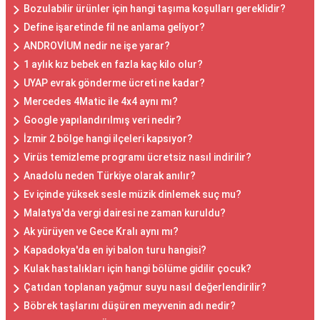
Bozulabilir ürünler için hangi taşıma koşulları gereklidir?
Define işaretinde fil ne anlama geliyor?
ANDROVİUM nedir ne işe yarar?
1 aylık kız bebek en fazla kaç kilo olur?
UYAP evrak gönderme ücreti ne kadar?
Mercedes 4Matic ile 4x4 aynı mı?
Google yapılandırılmış veri nedir?
İzmir 2 bölge hangi ilçeleri kapsıyor?
Virüs temizleme programı ücretsiz nasıl indirilir?
Anadolu neden Türkiye olarak anılır?
Ev içinde yüksek sesle müzik dinlemek suç mu?
Malatya'da vergi dairesi ne zaman kuruldu?
Ak yürüyen ve Gece Kralı aynı mı?
Kapadokya'da en iyi balon turu hangisi?
Kulak hastalıkları için hangi bölüme gidilir çocuk?
Çatıdan toplanan yağmur suyu nasıl değerlendirilir?
Böbrek taşlarını düşüren meyvenin adı nedir?