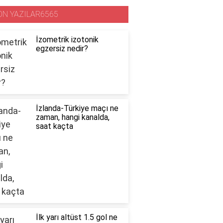
ON YAZILAR6565
İzometrik izotonik
egzersiz nedir?
İzlanda-Türkiye maçı ne
zaman, hangi kanalda,
saat kaçta
İlk yarı altüst 1.5 gol ne