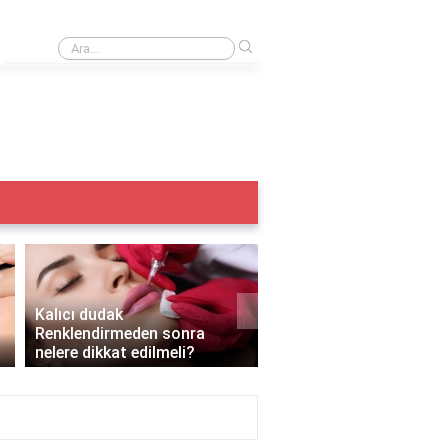
›
Iple kaş alma acıtır mı?
›
Kalıcı dudak
Renklendirmeden sonra
Kalıcı makyaj yazın yapı
nelere dikkat edilmeli?
mı?