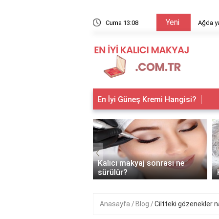
Yeni
arıyor?
Cuma 13:08
Ağda ya
En İyi Güneş Kremi Hangisi?
‹
 makyaj kimlere
Kalıcı makyaj sonrası ne
anır?
sürülür?
Anasayfa
Blog
Ciltteki gözenekler n