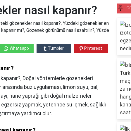
ekler nasıl kapanır?
S
ltteki gözenekler nasıl kapanır?, Yüzdeki gözenekler en
r kapanır mı?, Gözenek görünümü nasıl azaltılır?, Yüzde
Whatsapp
Tumbler
Pinterest
panır?
l kapanır?, Doğal yöntemlerle gözenekleri
 arasında buz uygulaması, limon suyu, bal,
 çayı, nane yaprağı gibi doğal malzemeler
i egzersiz yapmak, yeterince su içmek, sağlıklı
ştırmaya yardımcı olur.
nasıl kapanır?