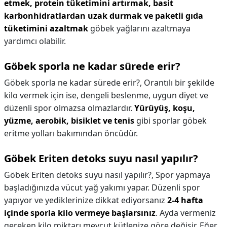
etmek, protein tüketimini artırmak, basit
karbonhidratlardan uzak durmak ve paketli gıda
tüketimini azaltmak
göbek yağlarını azaltmaya
yardımcı olabilir.
Göbek sporla ne kadar sürede erir?
Göbek sporla ne kadar sürede erir?,
Orantılı bir şekilde
kilo vermek için ise, dengeli beslenme, uygun diyet ve
düzenli spor olmazsa olmazlardır.
Yürüyüş, koşu,
yüzme, aerobik, bisiklet ve tenis
gibi sporlar göbek
eritme yolları bakımından öncüdür.
Göbek Eriten detoks suyu nasıl yapılır?
Göbek Eriten detoks suyu nasıl yapılır?,
Spor yapmaya
başladığınızda vücut yağ yakımı yapar. Düzenli spor
yapıyor ve yediklerinize dikkat ediyorsanız
2-4 hafta
içinde sporla kilo vermeye başlarsınız
. Ayda vermeniz
gereken kilo miktarı mevcut kütlenize göre değişir. Eğer