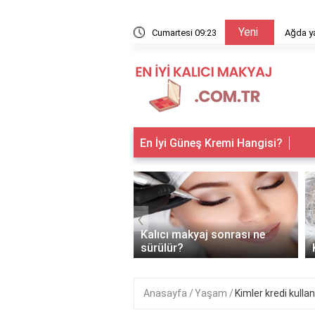
Yeni
arıyor?
Cumartesi 09:23
Ağda ya
En İyi Güneş Kremi Hangisi?
‹
 makyaj kimlere
Kalıcı makyaj sonrası ne
anır?
sürülür?
Anasayfa
Yaşam
Kimler kredi kullan