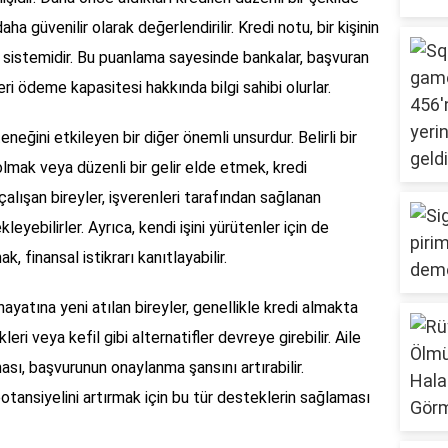
a güvenilir olarak değerlendirilir. Kredi notu, bir kişinin
 sistemidir. Bu puanlama sayesinde bankalar, başvuran
eri ödeme kapasitesi hakkında bilgi sahibi olurlar.
eneğini etkileyen bir diğer önemli unsurdur. Belirli bir
ş olmak veya düzenli bir gelir elde etmek, kredi
 çalışan bireyler, işverenleri tarafından sağlanan
leyebilirler. Ayrıca, kendi işini yürütenler için de
k, finansal istikrarı kanıtlayabilir.
hayatına yeni atılan bireyler, genellikle kredi almakta
leri veya kefil gibi alternatifler devreye girebilir. Aile
ası, başvurunun onaylanma şansını artırabilir.
potansiyelini artırmak için bu tür desteklerin sağlaması