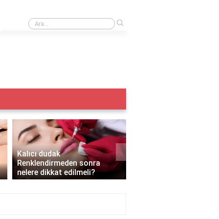
›
Iple kaş alma acıtır mı?
›
Kalıcı dudak
Renklendirmeden sonra
Kalıcı makyaj yazın yapı
nelere dikkat edilmeli?
mı?