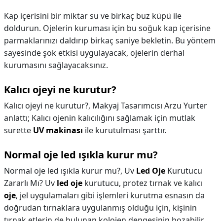
Kap içerisini bir miktar su ve birkaç buz küpü ile
doldurun. Ojelerin kuruması için bu soğuk kap içerisine
parmaklarınızı daldırıp birkaç saniye bekletin. Bu yöntem
sayesinde şok etkisi uygulayacak, ojelerin derhal
kurumasını sağlayacaksınız.
Kalıcı ojeyi ne kurutur?
Kalıcı ojeyi ne kurutur?,
Makyaj Tasarımcısı Arzu Yurter
anlattı; Kalıcı ojenin kalıcılığını sağlamak için mutlak
surette
UV makinası
ile kurutulması şarttır.
Normal oje led ışıkla kurur mu?
Normal oje led ışıkla kurur mu?,
Uv
Led Oje
Kurutucu
Zararlı Mı? Uv
led oje
kurutucu, protez tırnak ve kalıcı
oje
, jel uygulamaları gibi işlemleri kurutma esnasın da
doğrudan tırnaklara uygulanmış olduğu için, kişinin
tırnak etlerin de bulunan kolojen dengesinin bozabilir,