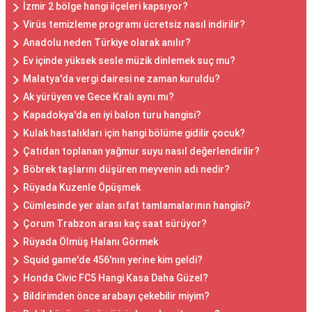
İzmir 2 bölge hangi ilçeleri kapsıyor?
Virüs temizleme programı ücretsiz nasıl indirilir?
Anadolu neden Türkiye olarak anılır?
Ev içinde yüksek sesle müzik dinlemek suç mu?
Malatya'da vergi dairesi ne zaman kuruldu?
Ak yürüyen ve Gece Kralı aynı mı?
Kapadokya'da en iyi balon turu hangisi?
Kulak hastalıkları için hangi bölüme gidilir çocuk?
Çatıdan toplanan yağmur suyu nasıl değerlendirilir?
Böbrek taşlarını düşüren meyvenin adı nedir?
Rüyada Kuzenle Öpüşmek
Cümlesinde yer alan sıfat tamlamalarının hangisi?
Çorum Trabzon arası kaç saat sürüyor?
Rüyada Ölmüş Halanı Görmek
Squid game'de 456'nın yerine kim geldi?
Honda Civic FC5 Hangi Kasa Daha Güzel?
Bildirimden önce arabayı çekebilir miyim?