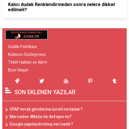
Kalıcı dudak Renklendirmeden sonra nelere dikkat
edilmeli?
Gizlilik Politikası
Kullanıcı Sözleşmesi
Teklif Hakları ve Alıntı
Bize Ulaşın
SON EKLENEN YAZILAR
UYAP evrak gönderme ücreti ne kadar?
Mercedes 4Matic ile 4x4 aynı mı?
Google yapılandırılmış veri nedir?