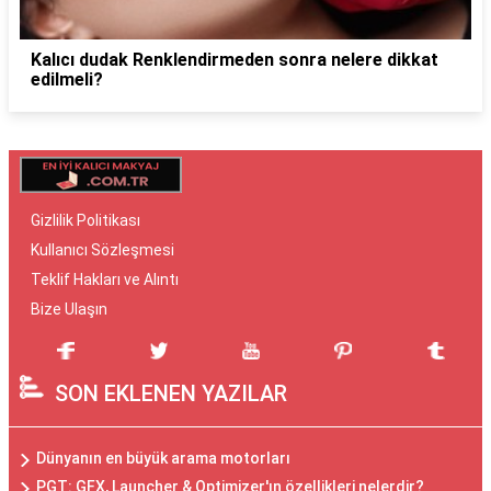
Kalıcı dudak Renklendirmeden sonra nelere dikkat
edilmeli?
Gizlilik Politikası
Kullanıcı Sözleşmesi
Teklif Hakları ve Alıntı
Bize Ulaşın
SON EKLENEN YAZILAR
Dünyanın en büyük arama motorları
PGT: GFX, Launcher & Optimizer'ın özellikleri nelerdir?