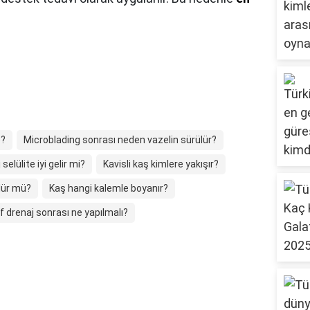
e?
Microblading sonrası neden vazelin sürülür?
selülite iyi gelir mi?
Kavisli kaş kimlere yakışır?
lür mü?
Kaş hangi kalemle boyanır?
f drenaj sonrası ne yapılmalı?