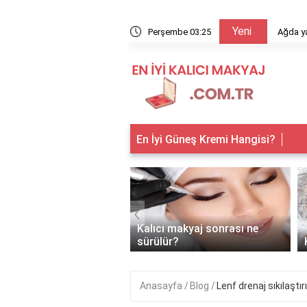
Yeni
arıyor?
Perşembe 03:25
Ağda ya
En İyi Güneş Kremi Hangisi?
‹
 makyaj kimlere
Kalıcı makyaj sonrası ne
anır?
sürülür?
Anasayfa
Blog
Lenf drenaj sıkılaştır