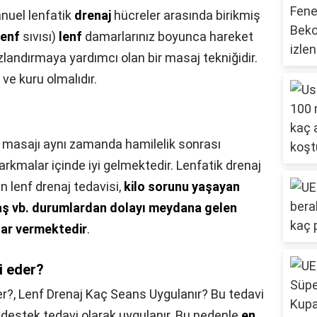
nuel lenfatik
drenaj
hücreler arasında birikmiş
lenf
sıvısı)
lenf
damarlarınız boyunca hareket
ızlandırmaya yardımcı olan bir masaj tekniğidir.
e kuru olmalıdır.
 masajı aynı zamanda hamilelik sonrası
kmalar içinde iyi gelmektedir. Lenfatik drenaj
n lenf drenaj tedavisi,
kilo sorunu yaşayan
aş vb. durumlardan dolayı meydana gelen
çlar vermektedir
.
i eder?
er?,
Lenf Drenaj Kaç Seans Uygulanır? Bu tedavi
estek tedavi olarak uygulanır. Bu nedenle
en