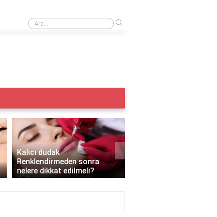
›
Iple kaş alma acıtır mı?
›
Kalıcı dudak
Renklendirmeden sonra
Kalıcı makyaj yazın yapı
nelere dikkat edilmeli?
mı?