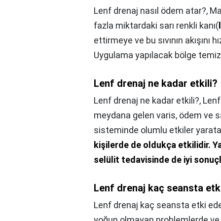
Lenf drenaj nasıl ödem atar?,
Ma
fazla miktardaki sarı renkli kanı(
ettirmeye ve bu sıvının akışını h
Uygulama yapılacak bölge temiz v
Lenf drenaj ne kadar etkili?
Lenf drenaj ne kadar etkili?,
Lenf
meydana gelen varis, ödem ve sar
sisteminde olumlu etkiler yarata
kişilerde de oldukça etkilidir.
Y
selülit tedavisinde de iyi sonu
Lenf drenaj kaç seansta etk
Lenf drenaj kaç seansta etki ed
yoğun olmayan problemlerde ve d