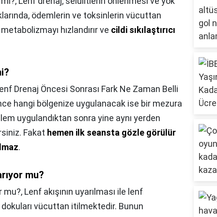
 mi?,
Lenf drenaj, selülitlerin önlenmesi ve yok
klarında, ödemlerin ve toksinlerin vücuttan
la metabolizmayı hızlandırır ve
cildi sıkılaştırıcı
mi?
enf Drenaj Öncesi Sonrası Fark Ne Zaman Belli
nce hangi bölgenize uygulanacak ise bir mezura
işlem uygulandıktan sonra yine aynı yerden
rsiniz. Fakat
hemen ilk seansta gözle görülür
olmaz
.
arıyor mu?
or mu?,
Lenf akışının uyarılması ile lenf
dokuları vücuttan itilmektedir. Bunun