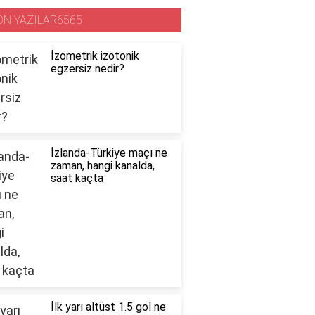
ON YAZILAR6565
İzometrik izotonik
egzersiz nedir?
İzlanda-Türkiye maçı ne
zaman, hangi kanalda,
saat kaçta
İlk yarı altüst 1.5 gol ne