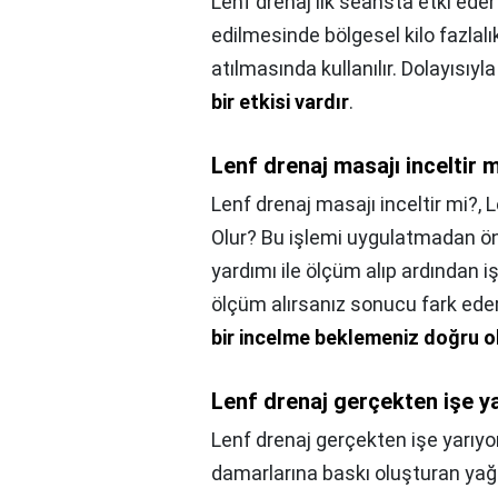
Lenf drenaj ilk seansta etki eder
edilmesinde bölgesel kilo fazlalı
atılmasında kullanılır. Dolayısıy
bir etkisi vardır
.
Lenf drenaj masajı inceltir 
Lenf drenaj masajı inceltir mi?,
L
Olur? Bu işlemi uygulatmadan ö
yardımı ile ölçüm alıp ardından 
ölçüm alırsanız sonucu fark ede
bir incelme beklemeniz doğru 
Lenf drenaj gerçekten işe y
Lenf drenaj gerçekten işe yarıy
damarlarına baskı oluşturan yağ 