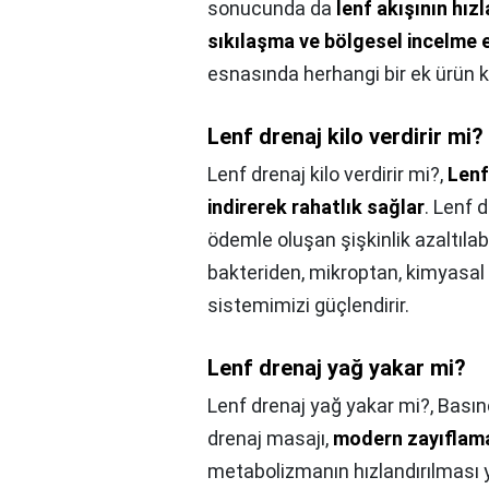
sonucunda da
lenf akışının hız
sıkılaşma ve bölgesel incelme 
esnasında herhangi bir ek ürün 
Lenf drenaj kilo verdirir mi?
Lenf drenaj kilo verdirir mi?,
Lenf 
indirerek rahatlık sağlar
. Lenf 
ödemle oluşan şişkinlik azaltılab
bakteriden, mikroptan, kimyasal a
sistemimizi güçlendirir.
Lenf drenaj yağ yakar mi?
Lenf drenaj yağ yakar mi?,
Basınç
drenaj masajı,
modern zayıflama 
metabolizmanın hızlandırılması 