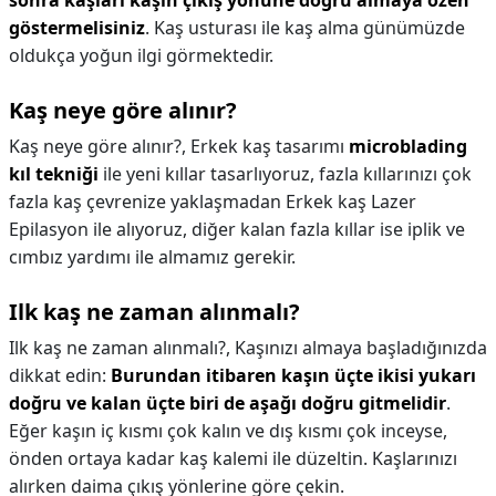
sonra kaşları kaşın çıkış yönüne doğru almaya özen
göstermelisiniz
. Kaş usturası ile kaş alma günümüzde
oldukça yoğun ilgi görmektedir.
Kaş neye göre alınır?
Kaş neye göre alınır?,
Erkek kaş tasarımı
microblading
kıl tekniği
ile yeni kıllar tasarlıyoruz, fazla kıllarınızı çok
fazla kaş çevrenize yaklaşmadan Erkek kaş Lazer
Epilasyon ile alıyoruz, diğer kalan fazla kıllar ise iplik ve
cımbız yardımı ile almamız gerekir.
Ilk kaş ne zaman alınmalı?
Ilk kaş ne zaman alınmalı?,
Kaşınızı almaya başladığınızda
dikkat edin:
Burundan itibaren kaşın üçte ikisi yukarı
doğru ve kalan üçte biri de aşağı doğru gitmelidir
.
Eğer kaşın iç kısmı çok kalın ve dış kısmı çok inceyse,
önden ortaya kadar kaş kalemi ile düzeltin. Kaşlarınızı
alırken daima çıkış yönlerine göre çekin.