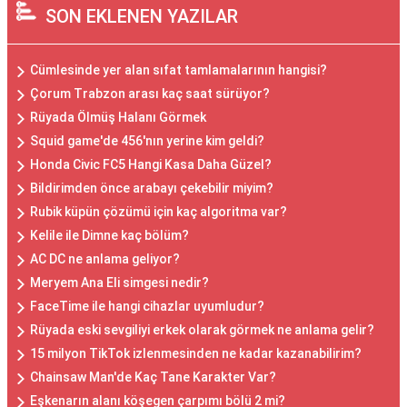
SON EKLENEN YAZILAR
Cümlesinde yer alan sıfat tamlamalarının hangisi?
Çorum Trabzon arası kaç saat sürüyor?
Rüyada Ölmüş Halanı Görmek
Squid game'de 456'nın yerine kim geldi?
Honda Civic FC5 Hangi Kasa Daha Güzel?
Bildirimden önce arabayı çekebilir miyim?
Rubik küpün çözümü için kaç algoritma var?
Kelile ile Dimne kaç bölüm?
AC DC ne anlama geliyor?
Meryem Ana Eli simgesi nedir?
FaceTime ile hangi cihazlar uyumludur?
Rüyada eski sevgiliyi erkek olarak görmek ne anlama gelir?
15 milyon TikTok izlenmesinden ne kadar kazanabilirim?
Chainsaw Man'de Kaç Tane Karakter Var?
Eşkenarın alanı köşegen çarpımı bölü 2 mi?