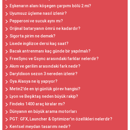
Eşkenarın alanı köşegen çarpımı bölü 2 mi?
Uyumsuz üçleme nasıl izlenir?
Pepperoni ve sucuk aynı mı?
Orijinal bataryanın ömrü ne kadardır?
Sigorta pirim ne demek?
Lisede ingilizce dersi kaç saat?
Bacak antrenmanı kaç günde bir yapılmalı?
FreeSync ve Gsync arasındaki farklar nelerdir?
Akım ve gerilim arasındaki fark nedir?
Daryldixon sezon 3 nereden izlenir?
Oya Alasya ne iş yapıyor?
Metin2'de en iyi günlük görev hangisi?
Lyon ve Beşiktaş neden büyük rakip?
Findeks 1400 araç kiralar mı?
Dünyanın en büyük arama motorları
PGT: GFX, Launcher & Optimizer'ın özellikleri nelerdir?
Kentsel meydan tasarımı nedir?