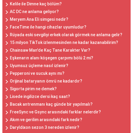
Kelile ile Dimne kaç bölüm?
AC DC ne anlama geliyor?
Meryem Ana Eli simgesi nedir?
FaceTime ile hangi cihazlar uyumludur?
Rüyada eski sevgiliyi erkek olarak görmek ne anlama gelir?
15 milyon TikTok izlenmesinden ne kadar kazanabilirim?
Chainsaw Man'de Kaç Tane Karakter Var?
Eşkenarın alanı köşegen çarpımı bölü 2 mi?
Uyumsuz üçleme nasıl izlenir?
Pepperoni ve sucuk aynı mı?
Orijinal bataryanın ömrü ne kadardır?
Sigorta pirim ne demek?
Lisede ingilizce dersi kaç saat?
Bacak antrenmanı kaç günde bir yapılmalı?
FreeSync ve Gsync arasındaki farklar nelerdir?
Akım ve gerilim arasındaki fark nedir?
Daryldixon sezon 3 nereden izlenir?