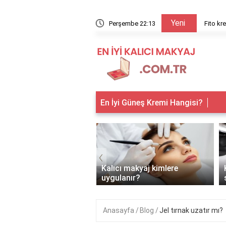
Yeni
r aynı şey mi?
Perşembe 22:13
Fito kr
En İyi Güneş Kremi Hangisi?
‹
 makyaj yazın yapılır
Kalıcı makyaj kimlere
uygulanır?
Anasayfa
Blog
Jel tırnak uzatır mı?