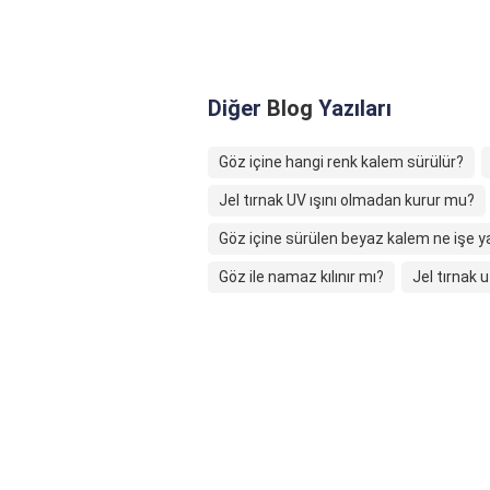
Diğer
Blog
Yazıları
Göz içine hangi renk kalem sürülür?
Jel tırnak UV ışını olmadan kurur mu?
Göz içine sürülen beyaz kalem ne işe y
Göz ile namaz kılınır mı?
Jel tırnak 