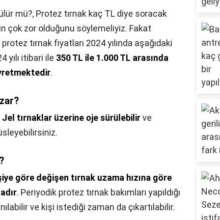
rülür mü?,
Protez tırnak kaç TL diye soracak
zin çok zor olduğunu söylemeliyiz. Fakat
 protez tırnak fiyatları 2024 yılında aşağıdaki
 yılı itibari ile
350 TL ile 1.000 TL arasında
eyretmektedir
.
uzar?
,
Jel tırnaklar üzerine oje sürülebilir
ve
üsleyebilirsiniz.
u?
şiye göre değişen tırnak uzama hızına göre
tadır
. Periyodik protez tırnak bakımları yapıldığı
labilir ve kişi istediği zaman da çıkartılabilir.