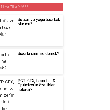
ON YAZILAR6565
Sütsüz ve yoğurtsuz kek
olur mu?
Sigorta pirim ne demek?
PGT: GFX, Launcher &
Optimizer'ın özellikleri
nelerdir?