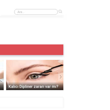
›
Ağda yaptıktan sonra yüz yıkanır mı?
›
Kalıcı dudak
Renklendirmeden sonr
Kalıcı Dipliner zararı var mı?
nelere dikkat edilmeli?