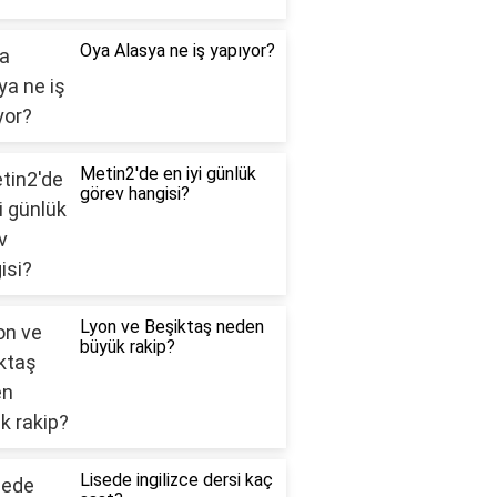
Oya Alasya ne iş yapıyor?
Metin2'de en iyi günlük
görev hangisi?
Lyon ve Beşiktaş neden
büyük rakip?
Lisede ingilizce dersi kaç