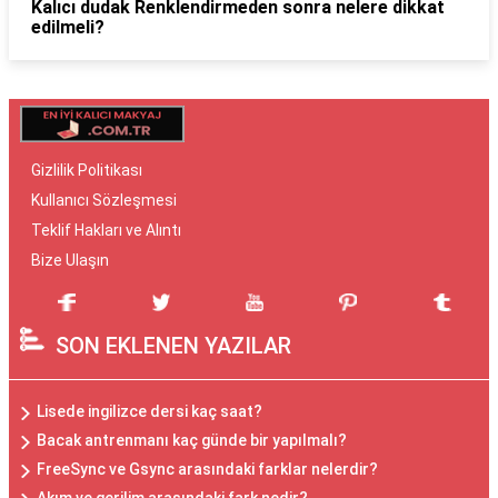
Kalıcı dudak Renklendirmeden sonra nelere dikkat
edilmeli?
Gizlilik Politikası
Kullanıcı Sözleşmesi
Teklif Hakları ve Alıntı
Bize Ulaşın
SON EKLENEN YAZILAR
Lisede ingilizce dersi kaç saat?
Bacak antrenmanı kaç günde bir yapılmalı?
FreeSync ve Gsync arasındaki farklar nelerdir?