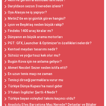
Akım ve gerilim arasındaki fark nedir?
Daryldixon sezon 3 nereden izlenir?
Oya Alasya ne iş yapıyor?
Metin2'de en iyi günlük görev hangisi?
Lyon ve Beşiktaş neden büyük rakip?
Findeks 1400 araç kiralar mı?
Dünyanın en büyük arama motorları
PGT: GFX, Launcher & Optimizer'ın özellikleri nelerdir?
Kentsel meydan tasarımı nedir?
Sütsüz ve yoğurtsuz kek olur mu?
Bugün Kova için ne anlama geliyor?
Ahmet Necdet Sezer neden istifa etti?
En uzun tenis maçı ne zaman
Tenisçi dirseği parmaklara vurur mu
Türkiye Dünya Kupası'na nasıl gider
3 Yukarı İngilizler Şartlı 4 Nedir?
Türkiye bayan voleybol takımı kaçıncı oldu?
Anadolu Efes Barcelona Maç Nerede? Detaylar ve Bilgiler