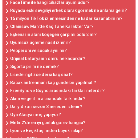
FaceTime ile hangi cihazlar uyumludur?
Rüyada eski sevgiliyi erkek olarak görmek ne anlama gelir?
15 milyon TikTok izlenmesinden ne kadar kazanabilirim?
Chainsaw Man'de Kaç Tane Karakter Var?
Eşkenarın alanı köşegen çarpımı bölü 2 mi?
Uyumsuz üçleme nasıl izlenir?
Pepperoni ve sucuk aynı mı?
Orijinal bataryanın ömrü ne kadardır?
Sigorta pirim ne demek?
Lisede ingilizce dersi kaç saat?
Bacak antrenmanı kaç günde bir yapılmalı?
FreeSync ve Gsync arasındaki farklar nelerdir?
Akım ve gerilim arasındaki fark nedir?
Daryldixon sezon 3 nereden izlenir?
Oya Alasya ne iş yapıyor?
Metin2'de en iyi günlük görev hangisi?
Lyon ve Beşiktaş neden büyük rakip?