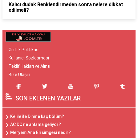
Kalıcı dudak Renklendirmeden sonra nelere dikkat
edilmeli?
Gizlilik Politikası
Kullanıcı Sözleşmesi
Teklif Hakları ve Alıntı
Bize Ulaşın
SON EKLENEN YAZILAR
Kelile ile Dimne kaç bölüm?
AC DC ne anlama geliyor?
Meryem Ana Eli simgesi nedir?