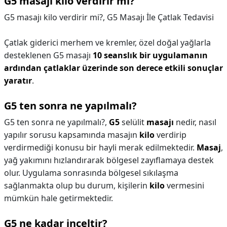
G5 masajı kilo verdirir mi?
G5 masajı kilo verdirir mi?,
G5 Masajı İle Çatlak Tedavisi
Çatlak giderici merhem ve kremler, özel doğal yağlarla
desteklenen G5 masajı
10 seanslık bir uygulamanın
ardından çatlaklar üzerinde son derece etkili sonuçlar
yaratır
.
G5 ten sonra ne yapılmalı?
G5 ten sonra ne yapılmalı?,
G5
selülit
masajı
nedir, nasıl
yapılır sorusu kapsamında masajın
kilo
verdirip
verdirmediği konusu bir hayli merak edilmektedir.
Masaj
,
yağ yakımını hızlandırarak bölgesel zayıflamaya destek
olur. Uygulama sonrasında bölgesel sıkılaşma
sağlanmakta olup bu durum, kişilerin
kilo
vermesini
mümkün hale getirmektedir.
G5 ne kadar inceltir?