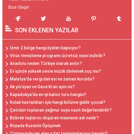
Bize Ulaşın
SON EKLENEN YAZILAR
İzmir 2 bölge hangi ilçeleri kapsıyor?
Virüs temizleme programı ücretsiz nasıl indirilir?
Anadolu neden Türkiye olarak anılır?
Ev içinde yüksek sesle müzik dinlemek suç mu?
Malatya'da vergi dairesi ne zaman kuruldu?
Ak yürüyen ve Gece Kralı aynı mı?
Kapadokya'da en iyi balon turu hangisi?
Kulak hastalıkları için hangi bölüme gidilir çocuk?
Çatıdan toplanan yağmur suyu nasıl değerlendirilir?
Böbrek taşlarını düşüren meyvenin adı nedir?
Rüyada Kuzenle Öpüşmek
Cümlesinde yer alan sıfat tamlamalarının hangisi?