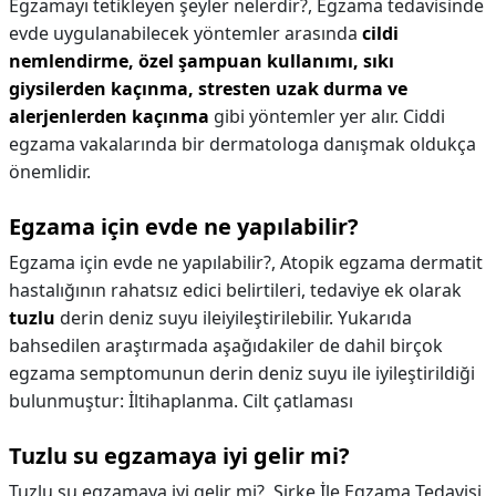
Egzamayı tetikleyen şeyler nelerdir?,
Egzama tedavisinde
evde uygulanabilecek yöntemler arasında
cildi
nemlendirme, özel şampuan kullanımı, sıkı
giysilerden kaçınma, stresten uzak durma ve
alerjenlerden kaçınma
gibi yöntemler yer alır. Ciddi
egzama vakalarında bir dermatologa danışmak oldukça
önemlidir.
Egzama için evde ne yapılabilir?
Egzama için evde ne yapılabilir?,
Atopik egzama dermatit
hastalığının rahatsız edici belirtileri, tedaviye ek olarak
tuzlu
derin deniz suyu ileiyileştirilebilir. Yukarıda
bahsedilen araştırmada aşağıdakiler de dahil birçok
egzama semptomunun derin deniz suyu ile iyileştirildiği
bulunmuştur: İltihaplanma. Cilt çatlaması
Tuzlu su egzamaya iyi gelir mi?
Tuzlu su egzamaya iyi gelir mi?,
Sirke İle Egzama Tedavisi