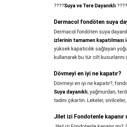
????
Suya ve Tere Dayanıklı
???
Dermacol fondöten suya day
Dermacol fondöten suya dayanık
izlerinin tamamen kapatılması i
yüksek kapatıcılık sağlayan yoğu
kullanarak bu tür cilt kusurlarını 
Dövmeyi en iyi ne kapatır?
Dövmeyi en iyi ne kapatır?,
fondo
Suya dayanıklı
, yağmurdan, terde
tadını çıkartın. Lekeler, sivilceler
Jilet izi Fondotenle kapanır
Jilet izi Fondotenle kapanır mı?,