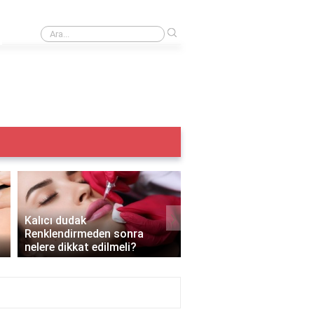
›
Iple kaş alma acıtır mı?
›
Kalıcı dudak
Renklendirmeden sonra
Kalıcı makyaj yazın yapı
nelere dikkat edilmeli?
mı?