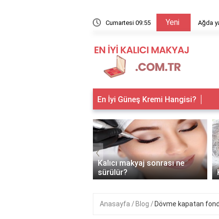
Yeni
arıyor?
Cumartesi 09:55
Ağda ya
En İyi Güneş Kremi Hangisi?
‹
 makyaj kimlere
Kalıcı makyaj sonrası ne
anır?
sürülür?
Anasayfa
Blog
Dövme kapatan fondö