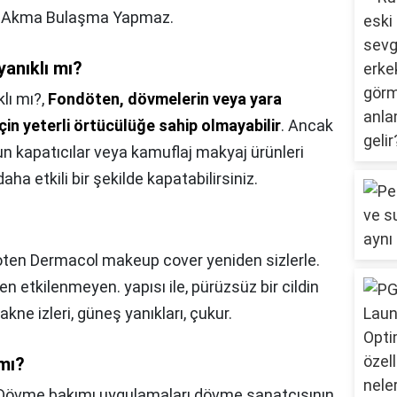
?Akma Bulaşma Yapmaz.
anıklı mı?
lı mı?,
Fondöten, dövmelerin veya yara
çin yeterli örtücülüğe sahip olmayabilir
. Ancak
n kapatıcılar veya kamuflaj makyaj ürünleri
daha etkili bir şekilde kapatabilirsiniz.
ten Dermacol makeup cover yeniden sizlerle.
n etkilenmeyen. yapısı ile, pürüzsüz bir cildin
, akne izleri, güneş yanıkları, çukur.
 mı?
Dövme bakımı uygulamaları dövme sanatçısının