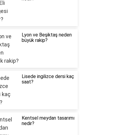
Lyon ve Beşiktaş neden
büyük rakip?
Lisede ingilizce dersi kaç
saat?
Kentsel meydan tasarımı
nedir?