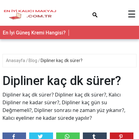
×
☰
En İyi Güneş Kremi Hangisi?
Anasayfa
Blog
Dipliner kaç dk sürer?
Dipliner kaç dk sürer?
Dipliner kaç dk sürer? Dipliner kaç dk sürer?, Kalıcı
Dipliner ne kadar sürer?, Dipliner kaç gün su
Değmemeli?, Dipliner sonrası ne zaman yüz yıkanır?,
Kalıcı eyeliner ne kadar sürede yapılır?