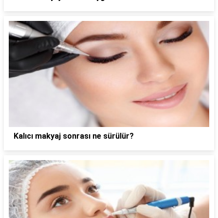
Kalıcı makyaj sonrası ne sürülür?