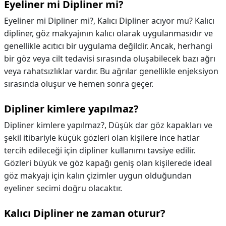
Eyeliner mi Dipliner mi?
Eyeliner mi Dipliner mi?,
Kalıcı Dipliner acıyor mu? Kalıcı
dipliner, göz makyajının kalıcı olarak uygulanmasıdır ve
genellikle acıtıcı bir uygulama değildir. Ancak, herhangi
bir göz veya cilt tedavisi sırasında oluşabilecek bazı ağrı
veya rahatsızlıklar vardır. Bu ağrılar genellikle enjeksiyon
sırasında oluşur ve hemen sonra geçer.
Dipliner kimlere yapılmaz?
Dipliner kimlere yapılmaz?,
Düşük dar göz kapakları ve
şekil itibariyle küçük gözleri olan kişilere ince hatlar
tercih edileceği için dipliner kullanımı tavsiye edilir.
Gözleri büyük ve göz kapağı geniş olan kişilerede ideal
göz makyajı için kalın çizimler uygun olduğundan
eyeliner secimi doğru olacaktır.
Kalıcı Dipliner ne zaman oturur?