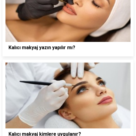
Kalıcı makyaj yazın yapılır mı?
Kalıcı makyaj kimlere uygulanır?