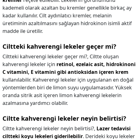
kremler
reçete edilebilir. Lekelerin görünümünü
kademeli olarak azaltan bu kremler genellikle birkaç ay
kadar kullanılır. Cilt aydınlatıcı kremler, melanin
üretiminin azaltılmasını sağlayan hidrokinon isimli aktif
madde ile üretilir.
Ciltteki kahverengi lekeler geçer mi?
Ciltteki kahverengi lekeler geçer mi?,
Ciltte oluşan
kahverengi lekeler için
retinol, ezelaic asit, hidrokinoni
C vitamini, E vitamini gibi antioksidan içeren krem
kullanılabilir. Kahverengi lekeler için uygulanan en doğal
yöntemlerden biri de limon suyu uygulamasıdır. Yüksek
oranda sitrik asit içeren limon kahverengi lekelerin
azalmasına yardımcı olabilir.
Ciltte kahverengi lekeler neyin belirtisi?
Ciltte kahverengi lekeler neyin belirtisi?,
Lazer tedavisi
ciltteki koyu lekeleri giderilebilir
. Derideki koyu lekeler