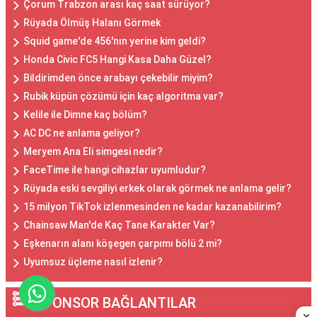
Çorum Trabzon arası kaç saat sürüyor?
Rüyada Ölmüş Halanı Görmek
Squid game'de 456'nın yerine kim geldi?
Honda Civic FC5 Hangi Kasa Daha Güzel?
Bildirimden önce arabayı çekebilir miyim?
Rubik küpün çözümü için kaç algoritma var?
Kelile ile Dimne kaç bölüm?
AC DC ne anlama geliyor?
Meryem Ana Eli simgesi nedir?
FaceTime ile hangi cihazlar uyumludur?
Rüyada eski sevgiliyi erkek olarak görmek ne anlama gelir?
15 milyon TikTok izlenmesinden ne kadar kazanabilirim?
Chainsaw Man'de Kaç Tane Karakter Var?
Eşkenarın alanı köşegen çarpımı bölü 2 mi?
Uyumsuz üçleme nasıl izlenir?
SPONSOR BAĞLANTILAR