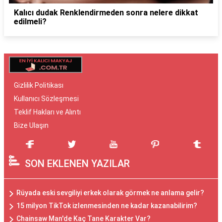
Kalıcı dudak Renklendirmeden sonra nelere dikkat
edilmeli?
Gizlilik Politikası
Kullanıcı Sözleşmesi
Teklif Hakları ve Alıntı
Bize Ulaşın
SON EKLENEN YAZILAR
Rüyada eski sevgiliyi erkek olarak görmek ne anlama gelir?
15 milyon TikTok izlenmesinden ne kadar kazanabilirim?
Chainsaw Man'de Kaç Tane Karakter Var?