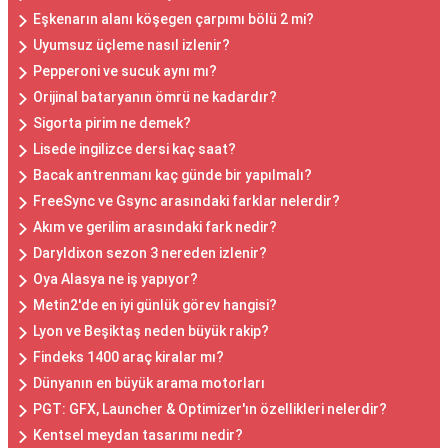
Eşkenarın alanı köşegen çarpımı bölü 2 mi?
Uyumsuz üçleme nasıl izlenir?
Pepperoni ve sucuk aynı mı?
Orijinal bataryanın ömrü ne kadardır?
Sigorta pirim ne demek?
Lisede ingilizce dersi kaç saat?
Bacak antrenmanı kaç günde bir yapılmalı?
FreeSync ve Gsync arasındaki farklar nelerdir?
Akım ve gerilim arasındaki fark nedir?
Daryldixon sezon 3 nereden izlenir?
Oya Alasya ne iş yapıyor?
Metin2'de en iyi günlük görev hangisi?
Lyon ve Beşiktaş neden büyük rakip?
Findeks 1400 araç kiralar mı?
Dünyanın en büyük arama motorları
PGT: GFX, Launcher & Optimizer'ın özellikleri nelerdir?
Kentsel meydan tasarımı nedir?