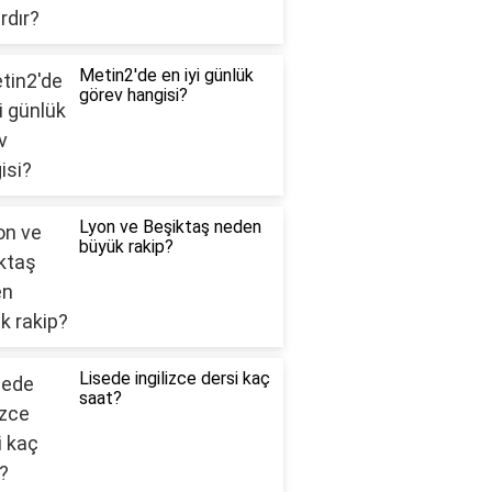
Metin2'de en iyi günlük
görev hangisi?
Lyon ve Beşiktaş neden
büyük rakip?
Lisede ingilizce dersi kaç
saat?