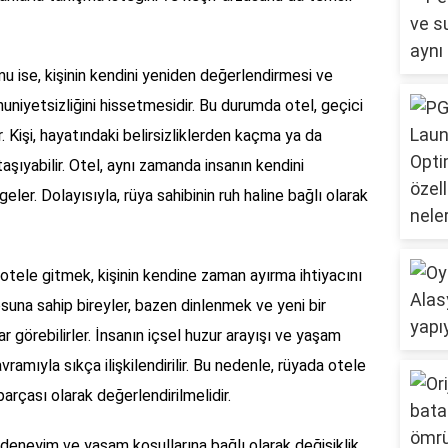
u ise, kişinin kendini yeniden değerlendirmesi ve
yetsizliğini hissetmesidir. Bu durumda otel, geçici
r. Kişi, hayatındaki belirsizliklerden kaçma ya da
aşıyabilir. Otel, aynı zamanda insanın kendini
er. Dolayısıyla, rüya sahibinin ruh haline bağlı olarak
 otele gitmek, kişinin kendine zaman ayırma ihtiyacını
osuna sahip bireyler, bazen dinlenmek ve yeni bir
r görebilirler. İnsanın içsel huzur arayışı ve yaşam
vramıyla sıkça ilişkilendirilir. Bu nedenle, rüyada otele
parçası olarak değerlendirilmelidir.
 deneyim ve yaşam koşullarına bağlı olarak değişiklik