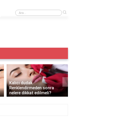
›
Iple kaş alma acıtır mı?
›
Kalıcı dudak
Renklendirmeden sonra
Kalıcı makyaj yazın yapı
nelere dikkat edilmeli?
mı?