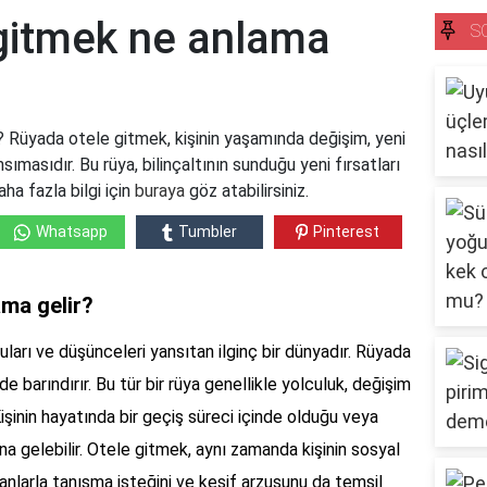
gitmek ne anlama
S
 Rüyada otele gitmek, kişinin yaşamında değişim, yeni
nsımasıdır. Bu rüya, bilinçaltının sunduğu yeni fırsatları
ha fazla bilgi için
buraya
göz atabilirsiniz.
Whatsapp
Tumbler
Pinterest
ma gelir?
guları ve düşünceleri yansıtan ilginç bir dünyadır. Rüyada
de barındırır. Bu tür bir rüya genellikle yolculuk, değişim
r. Kişinin hayatında bir geçiş süreci içinde olduğu veya
na gelebilir. Otele gitmek, aynı zamanda kişinin sosyal
nsanlarla tanışma isteğini ve keşif arzusunu da temsil