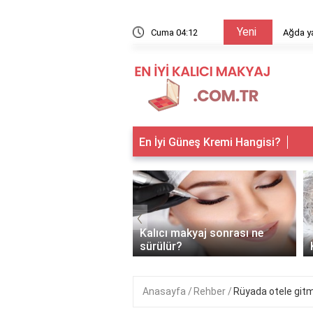
Yeni
arıyor?
Cuma 04:12
Ağda ya
En İyi Güneş Kremi Hangisi?
‹
 makyaj kimlere
Kalıcı makyaj sonrası ne
anır?
sürülür?
Anasayfa
Rehber
Rüyada otele gitm