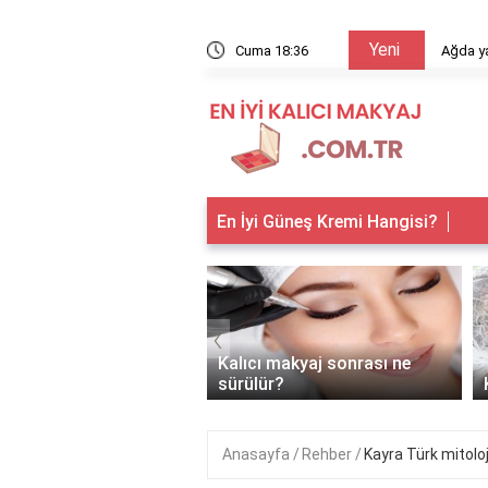
Yeni
arıyor?
Cuma 18:36
Ağda ya
En İyi Güneş Kremi Hangisi?
‹
 makyaj kimlere
Kalıcı makyaj sonrası ne
anır?
sürülür?
Anasayfa
Rehber
Kayra Türk mitolo