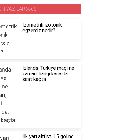
ON YAZILAR6565
İzometrik izotonik
egzersiz nedir?
İzlanda-Türkiye maçı ne
zaman, hangi kanalda,
saat kaçta
İlk yarı altüst 1.5 gol ne