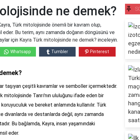
tolojisinde ne demek?
S
yra, Türk mitolojisinde önemli bir kavram olup,
sil eder. Bu terim, aynı zamanda doğanın döngüsünü ve
aylar için
Kayra Türk mitolojisinde ne demek?
inceleyin.
Whatsapp
Tumbler
Pinterest
e demek?
lar taşıyan çeşitli kavramlar ve semboller içermektedir.
rk mitolojisinde Tanrı'nın ululuğunu ifade eden bir
k, koruyuculuk ve bereket anlamında kullanılır. Türk
ce divanlarda ve destanlarda değil, aynı zamanda
adır. Bu bağlamda, Kayra, insan yaşamındaki
sil eder.