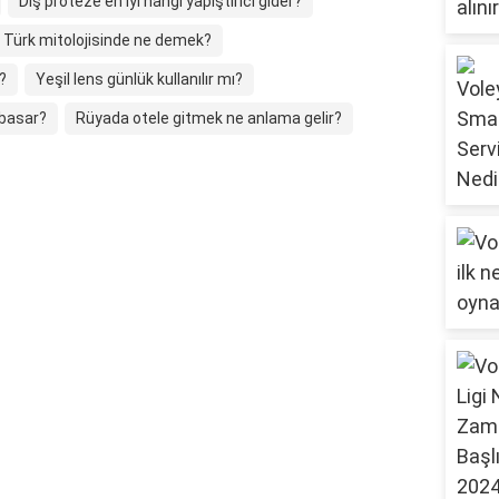
Diş proteze en iyi hangi yapıştırıcı gider?
 Türk mitolojisinde ne demek?
r?
Yeşil lens günlük kullanılır mı?
 basar?
Rüyada otele gitmek ne anlama gelir?