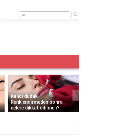
›
Iple kaş alma acıtır mı?
›
Kalıcı dudak
Renklendirmeden sonra
Kalıcı makyaj yazın yapı
nelere dikkat edilmeli?
mı?