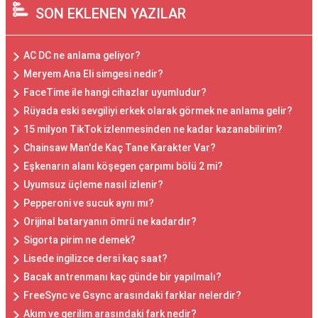
SON EKLENEN YAZILAR
AC DC ne anlama geliyor?
Meryem Ana Eli simgesi nedir?
FaceTime ile hangi cihazlar uyumludur?
Rüyada eski sevgiliyi erkek olarak görmek ne anlama gelir?
15 milyon TikTok izlenmesinden ne kadar kazanabilirim?
Chainsaw Man'de Kaç Tane Karakter Var?
Eşkenarın alanı köşegen çarpımı bölü 2 mi?
Uyumsuz üçleme nasıl izlenir?
Pepperoni ve sucuk aynı mı?
Orijinal bataryanın ömrü ne kadardır?
Sigorta pirim ne demek?
Lisede ingilizce dersi kaç saat?
Bacak antrenmanı kaç günde bir yapılmalı?
FreeSync ve Gsync arasındaki farklar nelerdir?
Akım ve gerilim arasındaki fark nedir?