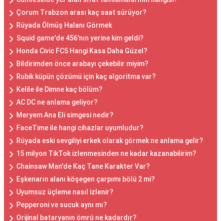
Çorum Trabzon arası kaç saat sürüyor?
Rüyada Ölmüş Halanı Görmek
Squid game'de 456'nın yerine kim geldi?
Honda Civic FC5 Hangi Kasa Daha Güzel?
Bildirimden önce arabayı çekebilir miyim?
Rubik küpün çözümü için kaç algoritma var?
Kelile ile Dimne kaç bölüm?
AC DC ne anlama geliyor?
Meryem Ana Eli simgesi nedir?
FaceTime ile hangi cihazlar uyumludur?
Rüyada eski sevgiliyi erkek olarak görmek ne anlama gelir?
15 milyon TikTok izlenmesinden ne kadar kazanabilirim?
Chainsaw Man'de Kaç Tane Karakter Var?
Eşkenarın alanı köşegen çarpımı bölü 2 mi?
Uyumsuz üçleme nasıl izlenir?
Pepperoni ve sucuk aynı mı?
Orijinal bataryanın ömrü ne kadardır?