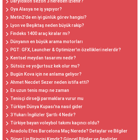
Daryldixon sezon 3 nereden izlenir?
Oya Alasya ne iş yapıyor?
Metin2'de en iyi günlük görev hangisi?
Lyon ve Beşiktaş neden büyük rakip?
Findeks 1400 araç kiralar mı?
Dünyanın en büyük arama motorları
PGT: GFX, Launcher & Optimizer'ın özellikleri nelerdir?
Kentsel meydan tasarımı nedir?
Sütsüz ve yoğurtsuz kek olur mu?
Bugün Kova için ne anlama geliyor?
Ahmet Necdet Sezer neden istifa etti?
En uzun tenis maçı ne zaman
Tenisçi dirseği parmaklara vurur mu
Türkiye Dünya Kupası'na nasıl gider
3 Yukarı İngilizler Şartlı 4 Nedir?
Türkiye bayan voleybol takımı kaçıncı oldu?
Anadolu Efes Barcelona Maç Nerede? Detaylar ve Bilgiler
Süper Lig Birincisi Kimdir? Güncel Bilgiler ve Analizler