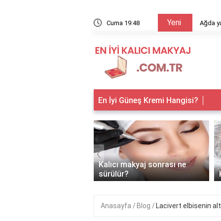
Yeni
arıyor?
Cuma 19:48
Ağda ya
En İyi Güneş Kremi Hangisi?
‹
 makyaj kimlere
Kalıcı makyaj sonrası ne
anır?
sürülür?
Anasayfa
Blog
Lacivert elbisenin alt