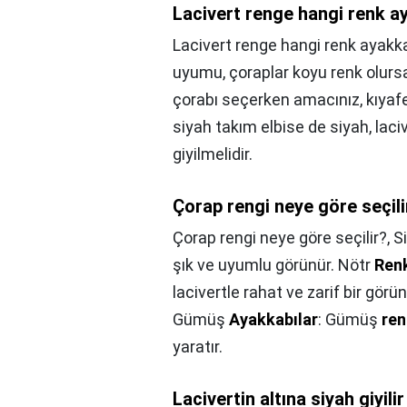
Lacivert renge hangi renk a
Lacivert renge hangi renk ayakk
uyumu, çoraplar koyu renk olursa
çorabı seçerken amacınız, kıyafe
siyah takım elbise de siyah, laci
giyilmelidir.
Çorap rengi neye göre seçili
Çorap rengi neye göre seçilir?,
S
şık ve uyumlu görünür. Nötr
Renk
lacivertle rahat ve zarif bir görü
Gümüş
Ayakkabılar
: Gümüş
ren
yaratır.
Lacivertin altına siyah giyili