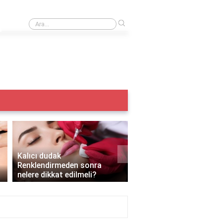
›
Iple kaş alma acıtır mı?
›
Kalıcı dudak
Renklendirmeden sonra
Kalıcı makyaj yazın yapı
nelere dikkat edilmeli?
mı?