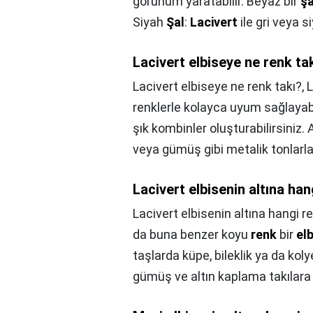
görünüm yaratabilir. Beyaz bir
şa
Siyah
Şal
:
Lacivert
ile gri veya 
Lacivert elbiseye ne renk ta
Lacivert elbiseye ne renk takı?,
L
renklerle kolayca uyum sağlayabil
şık kombinler oluşturabilirsiniz. A
veya gümüş gibi metalik tonlarla
Lacivert elbisenin altına ha
Lacivert elbisenin altına hangi r
da buna benzer koyu
renk
bir
el
taşlarda küpe, bileklik ya da kol
gümüş ve altın kaplama takılara 