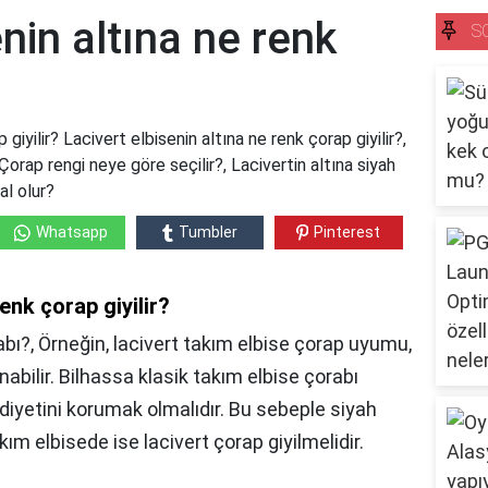
nin altına ne renk
S
giyilir? Lacivert elbisenin altına ne renk çorap giyilir?,
orap rengi neye göre seçilir?, Lacivertin altına siyah
al olur?
Whatsapp
Tumbler
Pinterest
renk çorap giyilir?
bı?, Örneğin, lacivert takım elbise çorap uyumu,
abilir. Bilhassa klasik takım elbise çorabı
diyetini korumak olmalıdır. Bu sebeple siyah
kım elbisede ise lacivert çorap giyilmelidir.