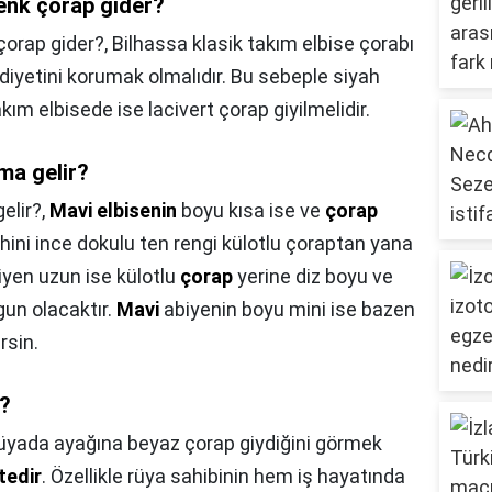
renk çorap gider?
 çorap gider?,
Bilhassa klasik takım elbise çorabı
diyetini korumak olmalıdır. Bu sebeple siyah
kım elbisede ise lacivert çorap giyilmelidir.
ma gelir?
elir?,
Mavi elbisenin
boyu kısa ise ve
çorap
ihini ince dokulu ten rengi külotlu çoraptan yana
yen uzun ise külotlu
çorap
yerine diz boyu ve
un olacaktır.
Mavi
abiyenin boyu mini ise bazen
rsin.
u?
üyada ayağına beyaz çorap giydiğini görmek
tedir
. Özellikle rüya sahibinin hem iş hayatında