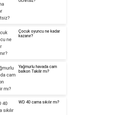
Ücretsiz?
Çocuk oyuncu ne kadar
kazanır?
Yağmurlu havada cam
balkon Takilir mı?
WD 40 cama sıkılır mı?