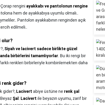
,
Çorap rengini
ayakkabı ve pantolonun rengine
tolona hem de ayakkabıya uyumlu olmalı..
ymeliler.. Pantolon ayakkabının renginden açık
rcih edilmeli..
l olur?
r?,
Siyah ve lacivert sadece birlikte güzel
nda birbirlerini tamamlıyorlar
. Bu iki rengi bir
arklı renkleri birbirleriyle kombinlemekten daha
i renk gider?
k gider?,
Lacivert
abiye üstüne ne
renk şal
z: Beyaz
Şal
:
Lacivert
ile beyazın uyumu, zarif bir