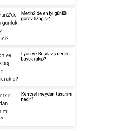
Metin2'de en iyi günlük
görev hangisi?
Lyon ve Beşiktaş neden
büyük rakip?
Kentsel meydan tasarımı
nedir?