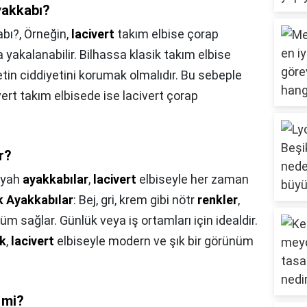
yakkabı?
abı?,
Örneğin,
lacivert
takım elbise çorap
 yakalanabilir. Bilhassa klasik takım elbise
tin ciddiyetini korumak olmalıdır. Bu sebeple
vert takım elbisede ise lacivert çorap
r?
iyah
ayakkabılar
,
lacivert
elbiseyle her zaman
 Ayakkabılar
: Bej, gri, krem gibi nötr
renkler
,
nüm sağlar. Günlük veya iş ortamları için idealdir.
k
,
lacivert
elbiseyle modern ve şık bir görünüm
r mi?