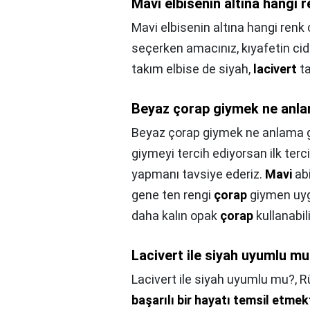
Mavi elbisenin altına hangi 
Mavi elbisenin altına hangi renk
seçerken amacınız, kıyafetin cid
takım elbise de siyah,
lacivert
ta
Beyaz çorap giymek ne anla
Beyaz çorap giymek ne anlama g
giymeyi tercih ediyorsan ilk terc
yapmanı tavsiye ederiz.
Mavi
abi
gene ten rengi
çorap
giymen uyg
daha kalın opak
çorap
kullanabili
Lacivert ile siyah uyumlu m
Lacivert ile siyah uyumlu mu?,
R
başarılı bir hayatı temsil etmek