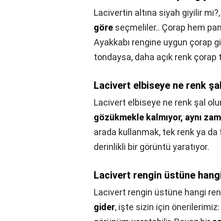
Lacivertin altına siyah giyilir mi?
göre
seçmeliler.. Çorap hem pan
Ayakkabı rengine uygun çorap gi
tondaysa, daha açık renk çorap te
Lacivert elbiseye ne renk şa
Lacivert elbiseye ne renk şal olu
gözükmekle kalmıyor, aynı zama
arada kullanmak, tek renk ya da f
derinlikli bir görüntü yaratıyor.
Lacivert rengin üstüne hang
Lacivert rengin üstüne hangi ren
gider
, işte sizin için önerilerimi