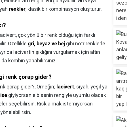
l
, elbisenizin rengini vurgulayabilir. Gri veya
siyah
renkler
, klasik bir kombinasyon oluşturur.
kı?
acivert, çok yönlü bir renk olduğu için farklı
ir. Özellikle
gri, beyaz ve bej
gibi nötr renklerle
yrıca lacivertin şıklığını vurgulamak için altın
 da kombin yapabilirsiniz.
ngi renk çorap gider?
enk çorap gider?,
Örneğin;
lacivert
, siyah, yeşil ya
bise
giyiyorsan elbisenin rengiyle uyumlu olacak
yeler seçebilirsin. Risk almak istemiyorsan
yönelebilirsin.