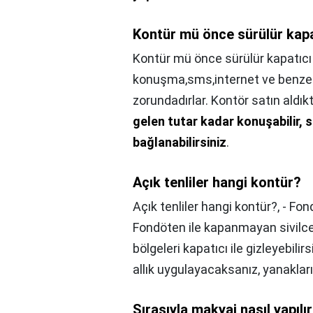
Kontür mü önce sürülür kapa
Kontür mü önce sürülür kapatıcı
konuşma,sms,internet ve benzer
zorundadırlar. Kontör satın aldı
gelen tutar kadar konuşabilir, 
bağlanabilirsiniz
.
Açık tenliler hangi kontür?
Açık tenliler hangi kontür?,
- Fon
Fondöten ile kapanmayan sivilce i
bölgeleri kapatıcı ile gizleyebilirs
allık uygulayacaksanız, yanakların
Sırasıyla makyaj nasıl yapılı