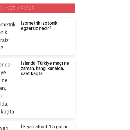
ON YAZILAR6565
İzometrik izotonik
egzersiz nedir?
İzlanda-Türkiye maçı ne
zaman, hangi kanalda,
saat kaçta
İlk yarı altüst 1.5 gol ne