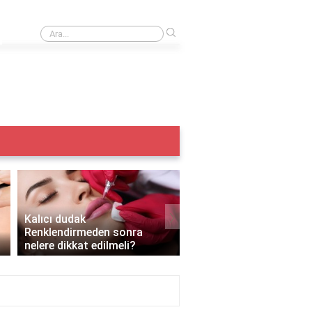
›
Iple kaş alma acıtır mı?
›
Kalıcı dudak
Renklendirmeden sonra
Kalıcı makyaj yazın yapı
nelere dikkat edilmeli?
mı?