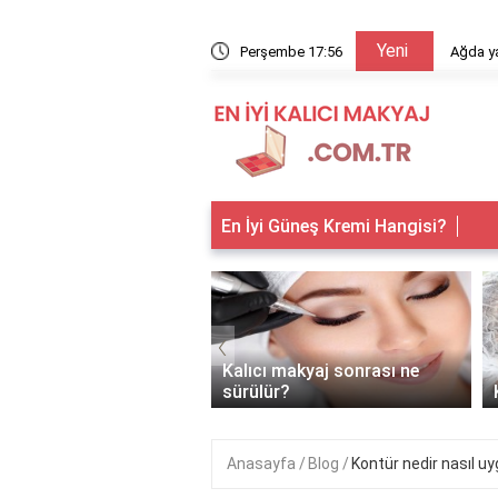
Yeni
arıyor?
Perşembe 17:56
Ağda ya
En İyi Güneş Kremi Hangisi?
‹
 makyaj kimlere
Kalıcı makyaj sonrası ne
anır?
sürülür?
Anasayfa
Blog
Kontür nedir nasıl uy