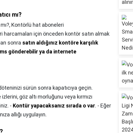
tıcı mı?
 mı?,
Kontörlü hat aboneleri
i harcamaları için önceden kontör satın almak
ktan sonra
satın aldığınız kontöre karşılık
sms gönderebilir ya da internete
döteninizi sürün sonra kapatıcıya geçin.
zlerini, göz altı morluğunu veya kırmızı
iniz. -
Kontür yapacaksanız sırada o var
. - Eğer
ıza allığı uygulayın.
r?