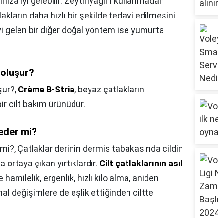
ınıza iyi gelebilir. Zeytinyağını kullanmadan
akların daha hızlı bir şekilde tedavi edilmesini
iyi gelen bir diğer doğal yöntem ise yumurta
 oluşur?
şur?,
Crème B-Stria
, beyaz çatlakların
r cilt bakım ürünüdür.
 eder mi?
 mi?,
Çatlaklar derinin dermis tabakasında cildin
ortaya çıkan yırtıklardır.
Cilt çatlaklarının asıl
 hamilelik, ergenlik, hızlı kilo alma, aniden
al değişimlere de eşlik ettiğinden ciltte