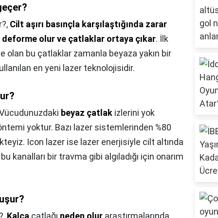
 geçer?
r?,
Cilt aşırı basınçla karşılaştığında zarar
ı deforme olur ve çatlaklar ortaya çıkar
. İlk
 olan bu çatlaklar zamanla beyaza yakın bir
ullanılan en yeni lazer teknolojisidir.
lur?
Vücudunuzdaki
beyaz çatlak
izlerini yok
öntemi yoktur. Bazı lazer sistemlerinden %80
eyiz. Icon lazer ise lazer enerjisiyle cilt altında
t bu kanalları bir travma gibi algıladığı için onarım
luşur?
?,
Kalça
çatlağı
neden olur
araştırmalarında