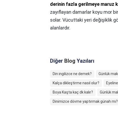
derinin fazla gerilmeye maruz 
zayıflayan damarlar koyu mor bir
solar. Vücuttaki yeri değişiklik 
alanlardır.
Diğer
Blog
Yazıları
Din ingilizce ne demek?
Günlük mak
Kalça dikleştirme nasıl olur?
Eyeline
Boya Kaşta kaç dk kalır?
Günlük mak
Dinimizce dövme yaptırmak günah mı?