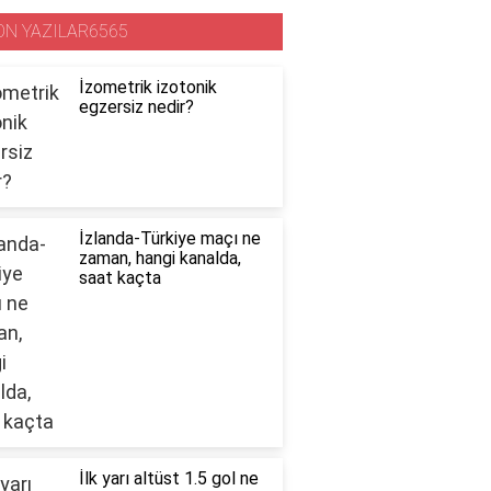
ON YAZILAR6565
İzometrik izotonik
egzersiz nedir?
İzlanda-Türkiye maçı ne
zaman, hangi kanalda,
saat kaçta
İlk yarı altüst 1.5 gol ne