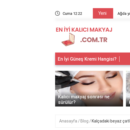
Yeni
arıyor?
Cuma 12:22
Ağda ya
En İyi Güneş Kremi Hangisi?
‹
 makyaj kimlere
Kalıcı makyaj sonrası ne
anır?
sürülür?
Anasayfa
Blog
Kalçadaki beyaz çatl