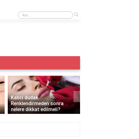
›
Iple kaş alma acıtır mı?
›
Kalıcı dudak
Renklendirmeden sonra
Kalıcı makyaj yazın yapı
nelere dikkat edilmeli?
mı?