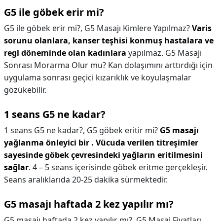
G5 ile göbek erir mi?
G5 ile göbek erir mi?,
G5 Masajı Kimlere Yapılmaz?
Varis
sorunu olanlara, kanser teşhisi konmuş hastalara ve
regl döneminde olan kadınlara
yapılmaz. G5 Masajı
Sonrası Morarma Olur mu? Kan dolaşımını arttırdığı için
uygulama sonrası geçici kızarıklık ve koyulaşmalar
gözükebilir.
1 seans G5 ne kadar?
1 seans G5 ne kadar?,
G5 göbek eritir mi?
G5 masajı
yağlanma önleyici bir .
Vücuda verilen titreşimler
sayesinde göbek çevresindeki yağların eritilmesini
sağlar
. 4 – 5 seans içerisinde göbek eritme gerçekleşir.
Seans aralıklarıda 20-25 dakika sürmektedir.
G5 masajı haftada 2 kez yapılır mı?
G5 masajı haftada 2 kez yapılır mı?,
G5 Masaj Fiyatları