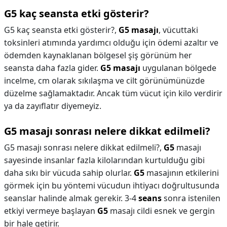
G5 kaç seansta etki gösterir?
G5 kaç seansta etki gösterir?,
G5 masajı
, vücuttaki
toksinleri atımında yardımcı olduğu için ödemi azaltır ve
ödemden kaynaklanan bölgesel şiş görünüm her
seansta daha fazla gider.
G5 masajı
uygulanan bölgede
incelme, cm olarak sıkılaşma ve cilt görünümünüzde
düzelme sağlamaktadır. Ancak tüm vücut için kilo verdirir
ya da zayıflatır diyemeyiz.
G5 masajı sonrası nelere dikkat edilmeli?
G5 masajı sonrası nelere dikkat edilmeli?,
G5
masajı
sayesinde insanlar fazla kilolarından kurtulduğu gibi
daha sıkı bir vücuda sahip olurlar.
G5
masajının etkilerini
görmek için bu yöntemi vücudun ihtiyacı doğrultusunda
seanslar halinde almak gerekir. 3-4
seans
sonra istenilen
etkiyi vermeye başlayan
G5
masajı cildi esnek ve gergin
bir hale getirir.