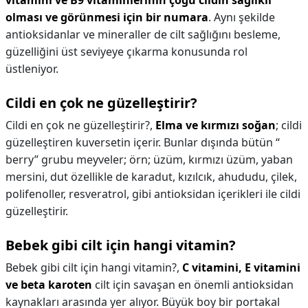
vitamini ve B9 vitaminlerinin çoğu cildin sağlıklı
olması ve görünmesi için bir numara
. Aynı şekilde
antioksidanlar ve mineraller de cilt sağlığını besleme,
güzelliğini üst seviyeye çıkarma konusunda rol
üstleniyor.
Cildi en çok ne güzelleştirir?
Cildi en çok ne güzelleştirir?,
Elma ve kırmızı soğan
; cildi
güzelleştiren kuversetin içerir. Bunlar dışında bütün “
berry” grubu meyveler; örn; üzüm, kırmızı üzüm, yaban
mersini, dut özellikle de karadut, kızılcık, ahududu, çilek,
polifenoller, resveratrol, gibi antioksidan içerikleri ile cildi
güzelleştirir.
Bebek gibi cilt için hangi vitamin?
Bebek gibi cilt için hangi vitamin?,
C vitamini, E vitamini
ve beta karoten
cilt için savaşan en önemli antioksidan
kaynakları arasında yer alıyor. Büyük boy bir portakal