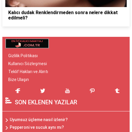
Kalıcı dudak Renklendirmeden sonra nelere dikkat
edilmeli?
Gizlilik Politikası
Kullanıcı Sözleşmesi
Teklif Hakları ve Alıntı
Bize Ulaşın
SON EKLENEN YAZILAR
Uyumsuz üçleme nasıl izlenir?
Pepperoni ve sucuk aynı mı?