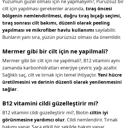
Yüzümün güzel olması için ne yapmalıyım?,
Pürüzsüz bir
cilt için yapılması gerekenler arasında,
tıraş öncesi
bölgenin nemlendirilmesi, doğru tıraş bıçağı seçimi,
tıraş sonrası cilt bakımı, düzenli olarak peeling
yapılması ve mikrofiber havlu kullanımı
sayılabilir.
Bunların yanı sıra, yüzün pürüzsüz olması da önemlidir.
Mermer gibi bir cilt için ne yapilmali?
Mermer gibi bir cilt için ne yapilmali?,
B12 vitamini aynı
zamanda karbonhidratları enerjiye çevirir, yağı azaltır.
Sağlıklı saç, cilt ve tırnak için temel ihtiyaçtır.
Yeni hücre
üretilmesini ve derinin düzenli olarak yenilenmesini
sağlar
.
B12 vitamini cildi güzelleştirir mi?
B12 vitamini cildi güzelleştirir mi?,
Biotin
ciltin iyi
görünmesine yardımcı olur
. Cildi nemlendirir. Tırnak
bakımı yapar. Saça etkili bir şekilde bakım yapar.