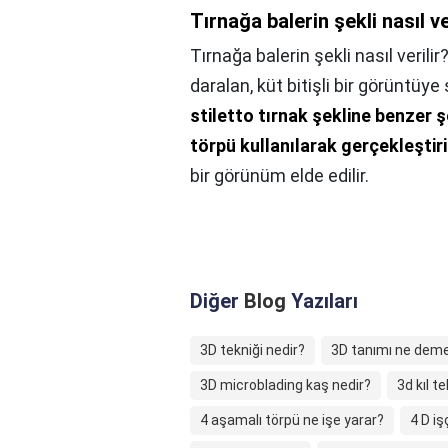
Tırnağa balerin şekli nasıl ve
Tırnağa balerin şekli nasıl verilir
daralan, küt bitişli bir görüntüye 
stiletto tırnak şekline benzer ş
törpü kullanılarak gerçekleştiril
bir görünüm elde edilir.
Diğer
Blog
Yazıları
3D tekniği nedir?
3D tanımı ne dem
3D microblading kaş nedir?
3d kıl t
4 aşamalı törpü ne işe yarar?
4 D iş