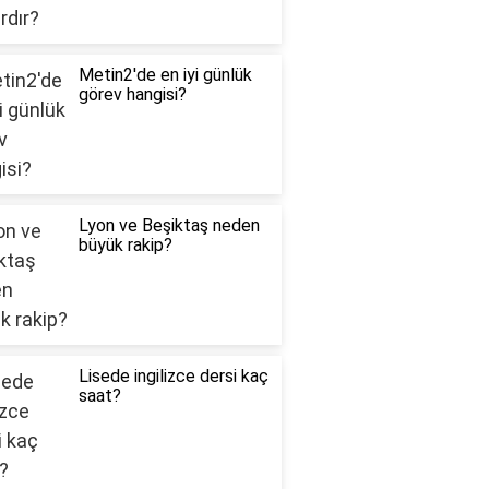
Metin2'de en iyi günlük
görev hangisi?
Lyon ve Beşiktaş neden
büyük rakip?
Lisede ingilizce dersi kaç
saat?