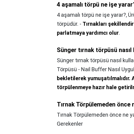
4 aşamalı törpü ne işe yarar
4 aşamalı törpü ne işe yarar?,
Ür
törpüdür. -
Tırnakları şekillendiri
parlatmaya yardımcı olur
.
Sünger tırnak törpüsü nasıl k
Sünger tırnak törpüsü nasıl kullan
Törpüsü - Nail Buffer Nasıl Uygu
bekletilerek yumuşatılmalıdır.
törpülenmeye hazır hale getiril
Tırnak Törpülemeden önce n
Tırnak Törpülemeden önce ne ya
Gerekenler