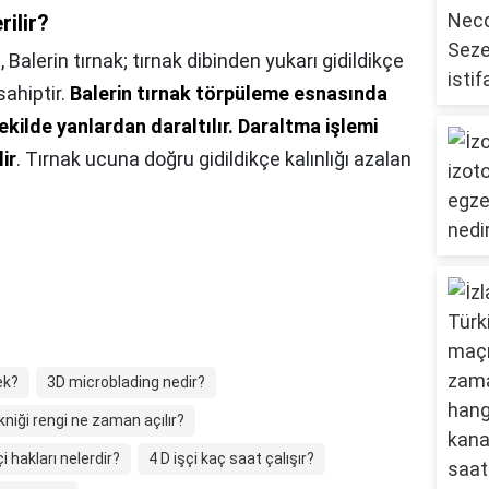
rilir?
?,
Balerin tırnak; tırnak dibinden yukarı gidildikçe
sahiptir.
Balerin tırnak törpüleme esnasında
ekilde yanlardan daraltılır.
Daraltma işlemi
ir
. Tırnak ucuna doğru gidildikçe kalınlığı azalan
ek?
3D microblading nedir?
ekniği rengi ne zaman açılır?
çi hakları nelerdir?
4 D işçi kaç saat çalışır?