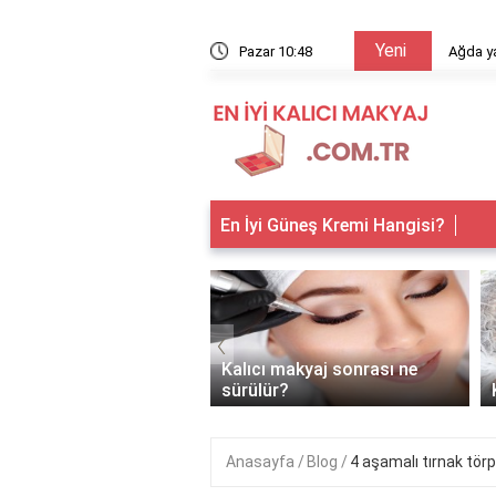
Yeni
arıyor?
Pazar 10:48
Ağda ya
En İyi Güneş Kremi Hangisi?
‹
 makyaj kimlere
Kalıcı makyaj sonrası ne
anır?
sürülür?
Anasayfa
Blog
4 aşamalı tırnak törpü