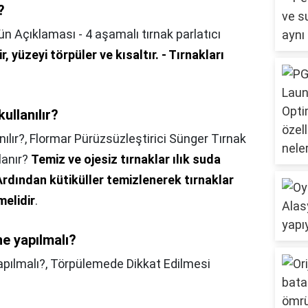
?
ün Açıklaması - 4 aşamalı tırnak parlatıcı
r, yüzeyi törpüler ve kısaltır.
- Tırnakları
ullanılır?
ılır?,
Flormar Pürüzsüzleştirici Sünger Tırnak
lanır?
Temiz ve ojesiz tırnaklar ılık suda
Ardından kütiküller temizlenerek tırnaklar
melidir
.
e yapılmalı?
pılmalı?,
Törpülemede Dikkat Edilmesi