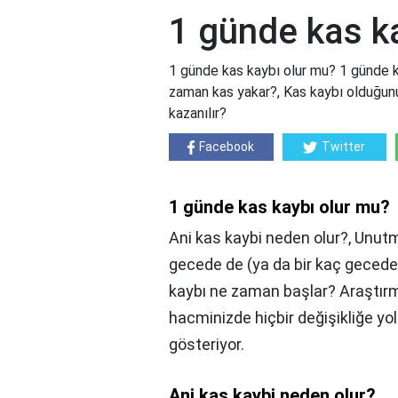
1 günde kas k
1 günde kas kaybı olur mu? 1 günde k
zaman kas yakar?, Kas kaybı olduğunu
kazanılır?
Facebook
Twitter
1 günde kas kaybı olur mu?
Ani kas kaybi neden olur?, Unutm
gecede de (ya da bir kaç gecede
kaybı ne zaman başlar? Araştır
hacminizde hiçbir değişikliğe yo
gösteriyor.
Ani kas kaybi neden olur?