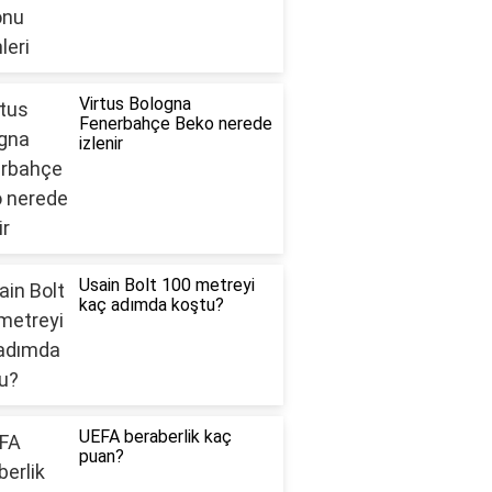
Virtus Bologna
Fenerbahçe Beko nerede
izlenir
Usain Bolt 100 metreyi
kaç adımda koştu?
UEFA beraberlik kaç
puan?