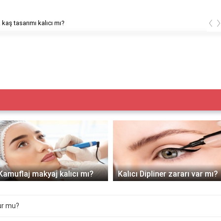
‹
aş tasarımı kalıcı mı?
Kalıcı dudak
Renklendirmeden so
?
Kalıcı Dipliner zararı var mı?
nelere dikkat edilmel
ur mu?