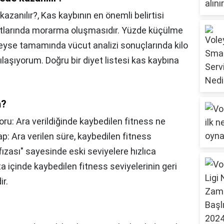
kazanılır?,
Kas kaybının en önemli belirtisi
tlarında morarma oluşmasıdır. Yüzde küçülme
yse tamamında vücut analizi sonuçlarında kilo
şılaşıyorum. Doğru bir diyet listesi kas kaybına
m?
oru: Ara verildiğinde kaybedilen fitness ne
p: Ara verilen süre, kaybedilen fitness
fızası" sayesinde eski seviyelere hızlıca
ta içinde kaybedilen fitness seviyelerinin geri
r.