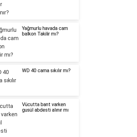
Yağmurlu havada cam
balkon Takilir mı?
WD 40 cama sıkılır mı?
Vücutta bant varken
gusül abdesti alınır mı