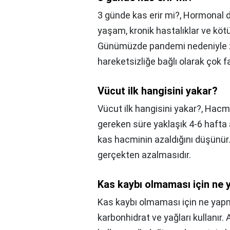
3 günde kas erir mi?,
Hormonal de
yaşam, kronik hastalıklar ve köt
Günümüzde pandemi nedeniyle zo
hareketsizliğe bağlı olarak çok f
Vücut ilk hangisini yakar?
Vücut ilk hangisini yakar?,
Hacmi
gereken süre yaklaşık 4-6 hafta 
kas hacminin azaldığını düşünür.
gerçekten azalmasıdır.
Kas kaybı olmaması için ne 
Kas kaybı olmaması için ne yap
karbonhidrat ve yağları kullanır.