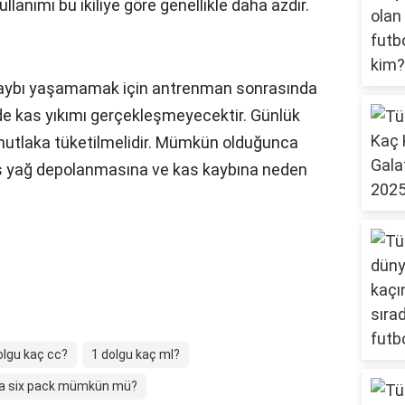
llanımı bu ikiliye göre genellikle daha azdır.
aybı yaşamamak için antrenman sonrasında
ede kas yıkımı gerçekleşmeyecektir. Günlük
mutlaka tüketilmelidir. Mümkün olduğunca
es yağ depolanmasına ve kas kaybına neden
olgu kaç cc?
1 dolgu kaç ml?
da six pack mümkün mü?