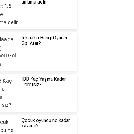
anlama gelir
İddaa'da Hangi Oyuncu
Gol Atar?
İBB Kaç Yaşına Kadar
Ücretsiz?
Çocuk oyuncu ne kadar
kazanır?